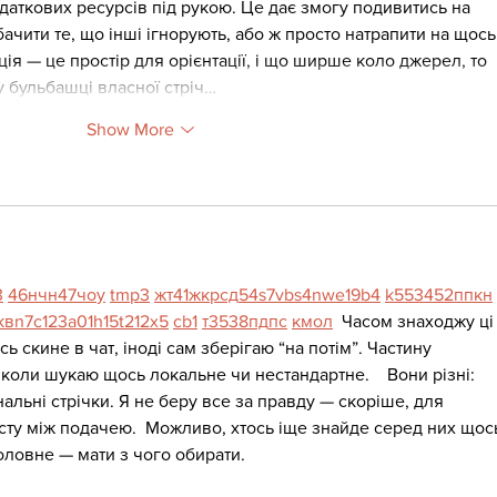
даткових ресурсів під рукою. Це дає змогу подивитись на 
бачити те, що інші ігнорують, або ж просто натрапити на щось
я — це простір для орієнтації, і що ширше коло джерел, то 
у бульбашці власної стріч…
Show More
3
46
н
чн
47
чо
у
tmp3
жт
41
ж
кр
сд
54
s7
vb
s4
nw
e19
b4
k55
34
52
пп
кн
кв
n7
c123
a01
h15
t21
2x5
cb1
т
35
38
пд
пс
км
ол
  Часом знаходжу ці
ь скине в чат, іноді сам зберігаю “на потім”. Частину 
коли шукаю щось локальне чи нестандартне.    Вони різні: 
альні стрічки. Я не беру все за правду — скоріше, для 
сту між подачею.  Можливо, хтось іще знайде серед них щос
оловне — мати з чого обирати. 