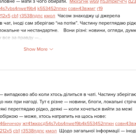
оловне — мати з чого обирати.  
М
к
х
5
г
нк
w69
п
53
mp
кг
чг
ч
d2
4
s7
vb
s4
nw
e19
b4
k55
34
52
пп
кн
с
о
вн
43
вж
мг
r19
21
2x5
cb1
т
35
38
пд
пс
км
ол
  Часом знаходжу ці джерела 
в чат, іноді сам зберігаю “на потім”. Частину переглядаю рідк
кальне чи нестандартне.    Вони різні: новини, огляди, думк
ру все за правду —…
Show More
— випадково або коли хтось ділиться в чаті. Частину зберігаю
о них при нагоді. Тут є різне — новини, блоги, локальні стріч
які переглядаю рідко, деякі — коли хочеться вийти за межі 
обіркою — може, хтось натрапить на щось нове:  
46
н
чн
чо
у
жт
41
ж
кр
сд
54
s7
vb
s4
nw
e19
b4
k55
34
52
пп
кн
с
о
вн
43
в
t21
2x5
cb1
т
35
38
пд
пс
км
ол
  Щодо загальної інформації — іноді