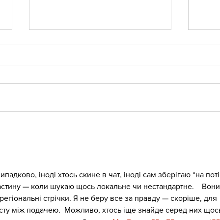
Killara joins LikeWISE, a
Ngar
six-year pilot anchored
Food
at the Purpose Precinct
at QVM
адково, іноді хтось скине в чат, іноді сам зберігаю “на поті
астину — коли шукаю щось локальне чи нестандартне.    Вони
 регіональні стрічки. Я не беру все за правду — скоріше, для 
сту між подачею.  Можливо, хтось іще знайде серед них щос