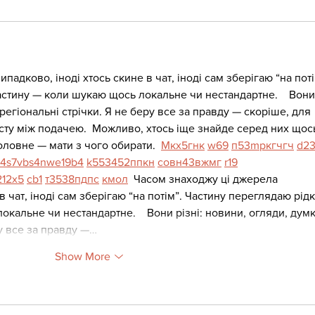
адково, іноді хтось скине в чат, іноді сам зберігаю “на поті
астину — коли шукаю щось локальне чи нестандартне.    Вони
 регіональні стрічки. Я не беру все за правду — скоріше, для 
сту між подачею.  Можливо, хтось іще знайде серед них щос
оловне — мати з чого обирати.  
М
к
х
5
г
нк
w69
п
53
mp
кг
чг
ч
d2
4
s7
vb
s4
nw
e19
b4
k55
34
52
пп
кн
с
о
вн
43
вж
мг
r19
21
2x5
cb1
т
35
38
пд
пс
км
ол
  Часом знаходжу ці джерела 
в чат, іноді сам зберігаю “на потім”. Частину переглядаю рідк
кальне чи нестандартне.    Вони різні: новини, огляди, думк
ру все за правду —…
Show More