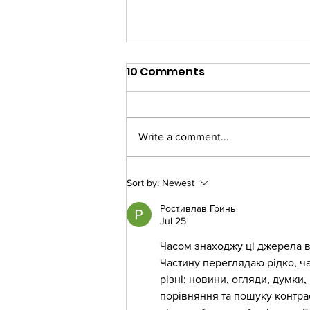
10 Comments
Write a comment...
Djilang Sistas Hub at
Sort by:
Newest
Pitch Up 2026!
Ростивлав Гринь
Jul 25
Часом знаходжу ці джерела вип
Частину переглядаю рідко, ч
різні: новини, огляди, думки,
порівняння та пошуку контра