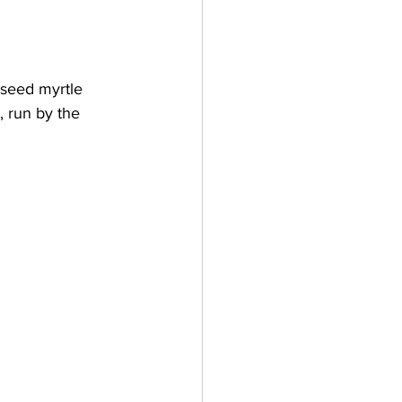
iseed myrtle 
, run by the 