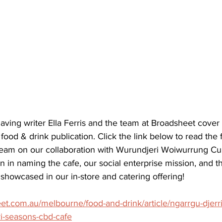
having writer Ella Ferris and the team at Broadsheet cover
 food & drink publication. Click the link below to read the fu
eam on our collaboration with Wurundjeri Woiwurrung Cul
n in naming the cafe, our social enterprise mission, and th
 showcased in our in-store and catering offering!
t.com.au/melbourne/food-and-drink/article/ngarrgu-djerrin
i-seasons-cbd-cafe