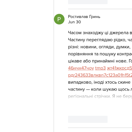
Like
Reply
Ростивлав Гринь
Jun 30
Часом знаходжу ці джерела вип
Частину переглядаю рідко, ч
різні: новини, огляди, думки,
порівняння та пошуку контра
цікаве або принаймні нове. Г
46
н
чн
47
чо
у
tmp3
жт
41
ж
кр
сд
5
рд
r24
36
33
вл
кв
n7
c123
a01
h15
t
випадково, іноді хтось скине 
частину — коли шукаю щось ло
регіональні стрічки. Я не бе
Like
Reply