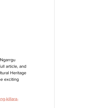
 Ngarrgu 
ll article, and 
tural Heritage 
e exciting 
g-killara-