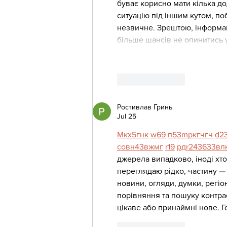
буває корисно мати кілька до
ситуацію під іншим кутом, по
незвичне. Зрештою, інформаці
більше шансів не опинитись 
Like
Reply
Ростивлав Гринь
Jul 25
М
к
х
5
г
нк
w69
п
53
mp
кг
чг
ч
d2
с
о
вн
43
вж
мг
r19
рд
r24
36
33
вл
джерела випадково, іноді хтос
переглядаю рідко, частину — 
новини, огляди, думки, регіон
порівняння та пошуку контра
цікаве або принаймні нове. Г