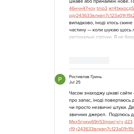
цікаве або принаймні нове. Г
46
н
чн
47
чо
у
tmp3
жт
41
ж
кр
сд
5
рд
r24
36
33
вл
кв
n7
c123
a01
h15
t
випадково, іноді хтось скине 
частину — коли шукаю щось ло
регіональні стрічки. Я не бе
Like
Reply
Ростивлав Гринь
Jul 25
Часом знаходжу цікаві сайти 
про запас, іноді повертаюсь д
чи просто незвичні штуки. Де
звичних джерел.  Поділюсь д
М
к
х
5
г
нк
w69
п
53
mp
кг
чг
ч
d23
r19
r24
36
33
вл
кв
n7
c123
a01
h15