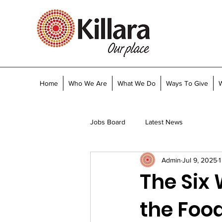
Home
Who We Are
What We Do
Ways To Give
Jobs Board
Latest News
Admin
Jul 9, 2025
1
The Six
the Foo