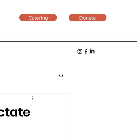
Catering
Donate
ctate